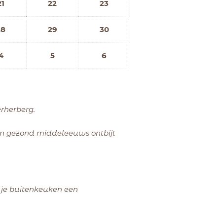
21
22
23
28
29
30
4
5
6
erherberg.
en gezond middeleeuws ontbijt
n je buitenkeuken een