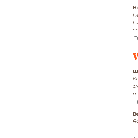
Hi
He
La
en
W
W
Ko
cr
ma
Be
A