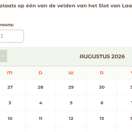
plaats op één van de velden van het Slot van Laa
rsons:
AUGUSTUS
2026
M
D
W
D
27
28
29
30
3
4
5
6
10
11
12
13