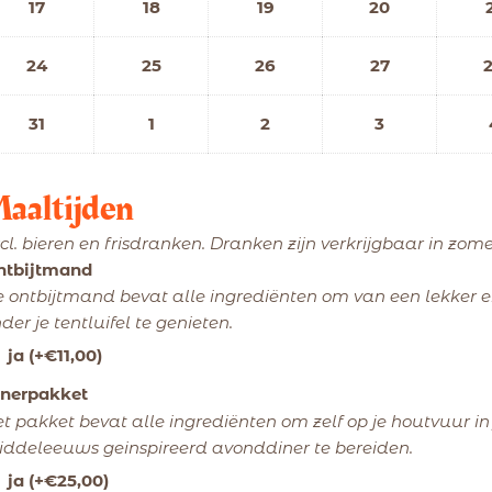
17
18
19
20
24
25
26
27
31
1
2
3
aaltijden
cl. bieren en frisdranken. Dranken zijn verkrijgbaar in zom
ntbijtmand
 ontbijtmand bevat alle ingrediënten om van een lekker 
der je tentluifel te genieten.
ja
(+
€
11,00
)
inerpakket
t pakket bevat alle ingrediënten om zelf op je houtvuur i
ddeleeuws geinspireerd avonddiner te bereiden.
ja
(+
€
25,00
)