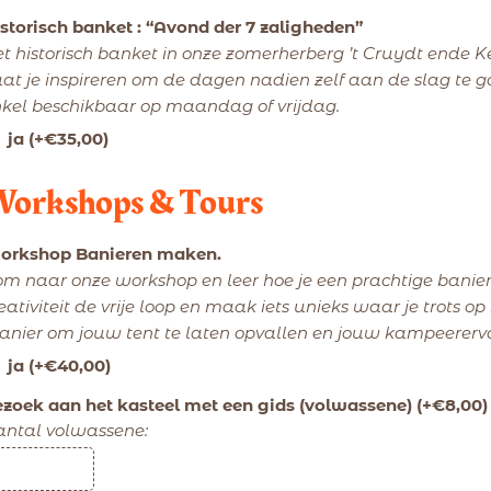
storisch banket : “Avond der 7 zaligheden”
t historisch banket in onze zomerherberg ’t Cruydt ende K
at je inspireren om de dagen nadien zelf aan de slag te g
kel beschikbaar op maandag of vrijdag.
ja
(+
€
35,00
)
orkshops & Tours
orkshop Banieren maken.
m naar onze workshop en leer hoe je een prachtige banie
eativiteit de vrije loop en maak iets unieks waar je trots op 
nier om jouw tent te laten opvallen en jouw kampeererva
ja
(+
€
40,00
)
zoek aan het kasteel met een gids (volwassene)
(+
€
8,00
)
antal volwassene: