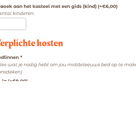
zoek aan het kasteel met een gids (kind)
(+
€
6,00
)
ntal kinderen:
erplichte kosten
edlinnen
*
les wat je nodig hebt om jou middeleeuws bed op te make
onsdeken)
ja
(+
€
9,00
)
rblijfstoeslag
*
ja
(+
€
2,50
)
nt reiniging
*
 jouw verblijf word je tent door onze jonkvrouwen grondig
dlinnen voorzien, klaar voor de volgende gasten. De afwas
itenkeuken dien je steeds zelf te doen.