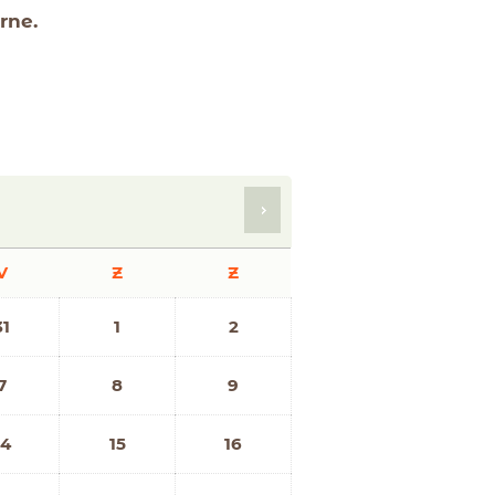
rne.
V
Z
Z
31
1
2
7
8
9
14
15
16