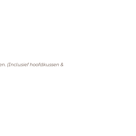
n. (Inclusief hoofdkussen &
 gereinigd en van proper
 en op orde zetten van je