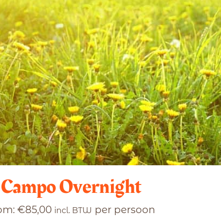
Campo Overnight
om:
€
85,00
per persoon
incl. BTW