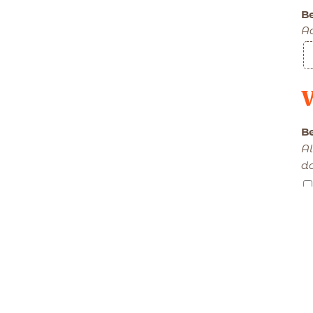
Be
Aa
V
B
Al
d
Ve
Te
Na
be
bu