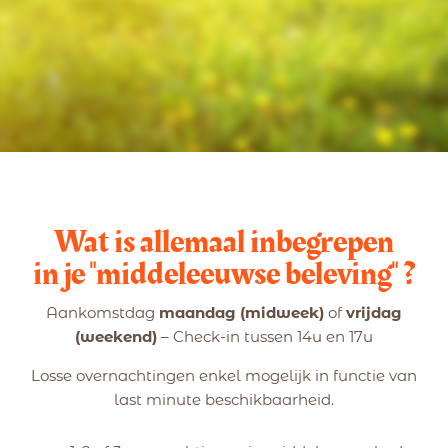
Wat is allemaal inbegrepen
in je "middeleeuwse beleving" ?
Aankomstdag
maandag (midweek)
of
vrijdag
(weekend)
– Check-in tussen 14u en 17u
Losse overnachtingen enkel mogelijk in functie van
last minute beschikbaarheid.